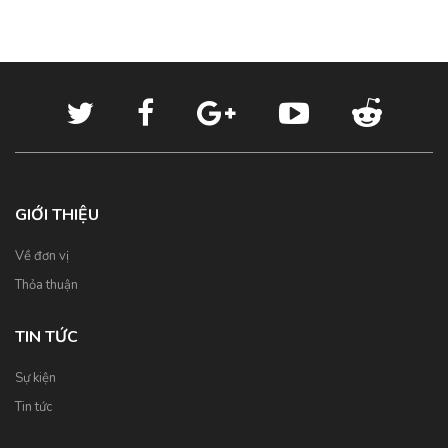
GIỚI THIỆU
Về đơn vị
Thỏa thuận
TIN TỨC
Sự kiện
Tin tức