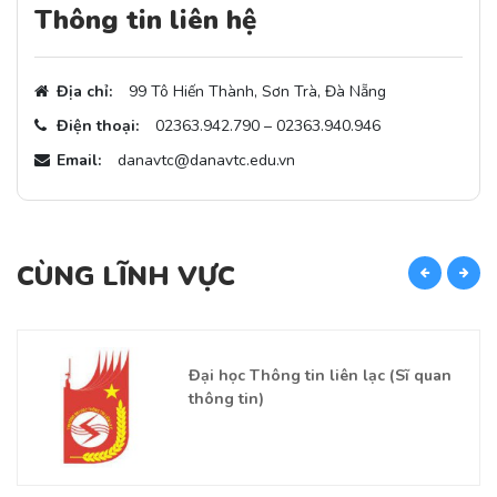
Thông tin liên hệ
Địa chỉ:
99 Tô Hiến Thành, Sơn Trà, Đà Nẵng
Điện thoại:
02363.942.790 – 02363.940.946
Email:
danavtc@danavtc.edu.vn
CÙNG LĨNH VỰC
C
Đại học Thông tin liên lạc (Sĩ quan
thông tin)