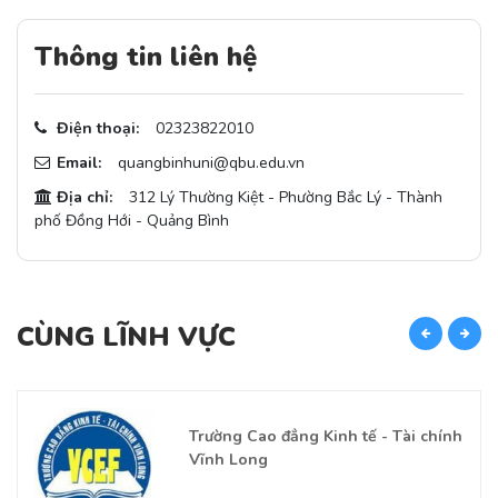
Thông tin liên hệ
Điện thoại:
02323822010
Email:
quangbinhuni@qbu.edu.vn
Địa chỉ:
312 Lý Thường Kiệt - Phường Bắc Lý - Thành
phố Đồng Hới - Quảng Bình
CÙNG LĨNH VỰC
C
Trường Cao đẳng Kinh tế - Tài chính
Vĩnh Long