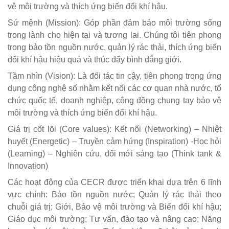
vệ môi trường và thích ứng biến đổi khí hậu.
Sứ mệnh (Mission): Góp phần đảm bảo môi trường sống
trong lành cho hiện tại và tương lai. Chúng tôi tiên phong
trong bảo tồn nguồn nước, quản lý rác thải, thích ứng biến
đổi khí hậu hiệu quả và thúc đẩy bình đẳng giới.
Tầm nhìn (Vision): Là đối tác tin cậy, tiên phong trong ứng
dụng công nghệ số nhằm kết nối các cơ quan nhà nước, tổ
chức quốc tế, doanh nghiệp, cộng đồng chung tay bảo vệ
môi trường và thích ứng biến đổi khí hậu.
Giá trị cốt lõi (Core values): Kết nối (Networking) – Nhiệt
huyết (Energetic) – Truyền cảm hứng (Inspiration) -Học hỏi
(Learning) – Nghiên cứu, đổi mới sáng tạo (Think tank &
Innovation)
Các hoạt động của CECR được triển khai dựa trên 6 lĩnh
vực chính: Bảo tồn nguồn nước; Quản lý rác thải theo
chuỗi giá trị; Giới, Bảo vệ môi trường và Biến đổi khí hậu;
Giáo dục môi trường; Tư vấn, đào tạo và nâng cao; Năng