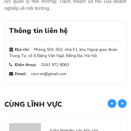
lực quản lý môi trường; Trách nhiệm xã hội của doanh
nghiệp về môi trường.
Thông tin liên hệ
Địa chỉ:
Phòng 501-502, nhà E1, khu Ngoại giao đoàn
Trung Tự, số 6 Đặng Văn Ngữ, Đống Đa, Hà Nội
Điện thoại:
0243 972 8063
Email:
cecr.vn@gmail.com
CÙNG LĨNH VỰC
C
Viện Nghiên cứu Hải sản