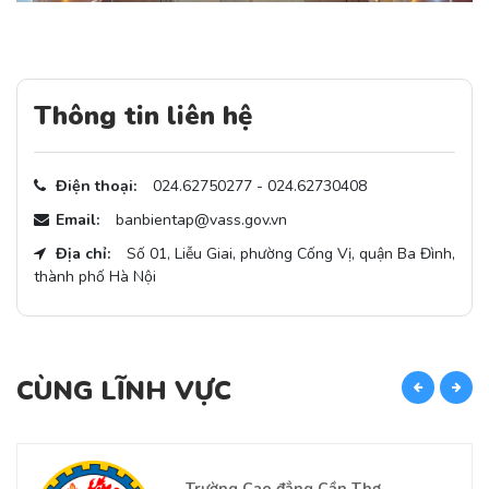
Thông tin liên hệ
Điện thoại:
024.62750277 - 024.62730408
Email:
banbientap@vass.gov.vn
Địa chỉ:
Số 01, Liễu Giai, phường Cống Vị, quận Ba Đình,
thành phố Hà Nội
CÙNG LĨNH VỰC
C
Trường Cao đẳng Cần Thơ