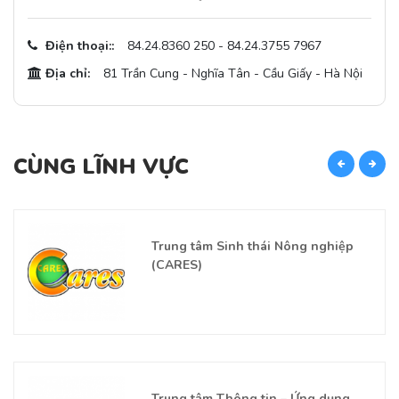
Điện thoại::
84.24.8360 250 - 84.24.3755 7967
Địa chỉ:
81 Trần Cung - Nghĩa Tân - Cầu Giấy - Hà Nội
CÙNG LĨNH VỰC
C
Trung tâm Sinh thái Nông nghiệp
(CARES)
Trung tâm Thông tin – Ứng dụng