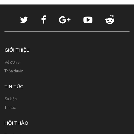
GIỚI THIỆU
Về đơn vị
Thỏa thuận
TIN TỨC
Sự kiện
Tin tức
HỘI THẢO