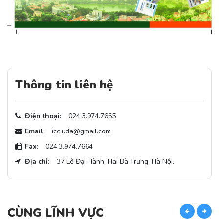
Thông tin liên hệ
Điện thoại:
024.3.974.7665
Email:
icc.uda@gmail.com
Fax:
024.3.974.7664
Địa chỉ:
37 Lê Đại Hành, Hai Bà Trưng, Hà Nội.
CÙNG LĨNH VỰC
C