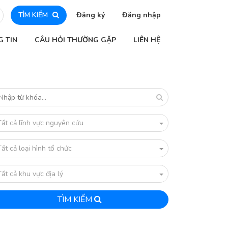
TÌM KIẾM
Đăng ký
Đăng nhập
G TIN
CÂU HỎI THƯỜNG GẶP
LIÊN HỆ
Tất cả lĩnh vực nguyên cứu
Tất cả loại hình tổ chức
Tất cả khu vực địa lý
TÌM KIẾM