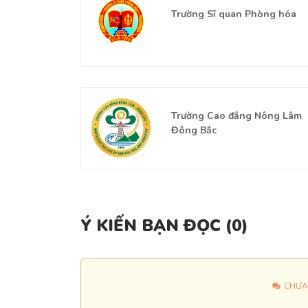
ng Giao thông
Trường Sĩ quan Phòng hóa
ương I
iên cứu phát
Trường Cao đẳng Nông Lâm
pháp Tác động
Đông Bắc
Ý KIẾN BẠN ĐỌC (
0
)
CHƯA