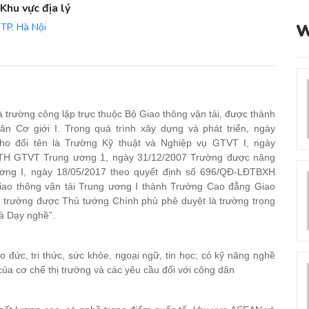
Khu vực địa lý
W
TP. Hà Nội
 trường công lập trực thuộc Bộ Giao thông vận tải, được thành
ân Cơ giới I. Trong quá trình xây dựng và phát triển, ngày
ho đổi tên là Trường Kỹ thuật và Nghiệp vụ GTVT I, ngày
 TH GTVT Trung ương 1, ngày 31/12/2007 Trường được nâng
ng I, ngày 18/05/2017 theo quyết định số 696/QĐ-LĐTBXH
ao thông vận tải Trung ương I thành Trường Cao đẳng Giao
15 trường được Thủ tướng Chính phủ phê duyệt là trường trọng
và Dạy nghề”.
o đức, tri thức, sức khỏe, ngoại ngữ, tin học; có kỹ năng nghề
của cơ chế thị trường và các yêu cầu đối với công dân