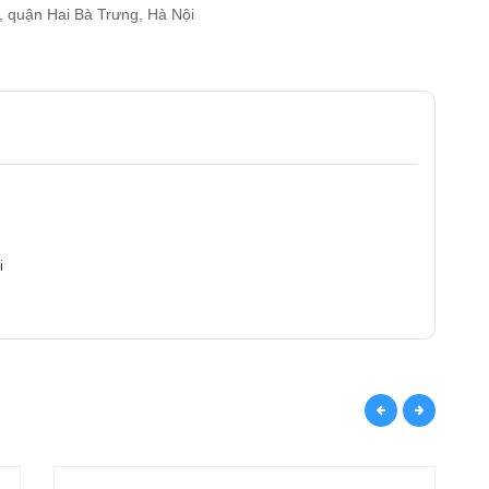
, quận Hai Bà Trưng, Hà Nội
i
CÙN