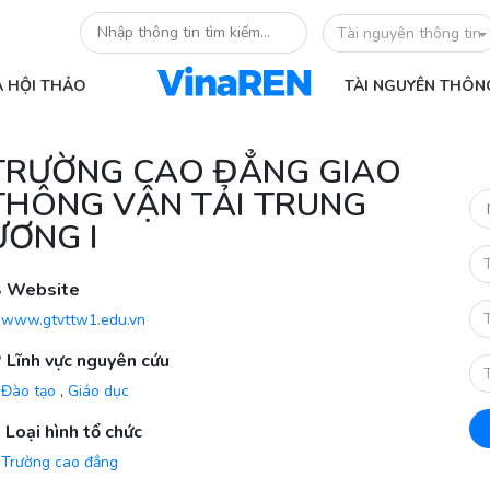
Tài nguyên thông tin
À HỘI THẢO
TÀI NGUYÊN THÔN
TRƯỜNG CAO ĐẲNG GIAO
THÔNG VẬN TẢI TRUNG
ƯƠNG I
Website
www.gtvttw1.edu.vn
Lĩnh vực nguyên cứu
Đào tạo
,
Giáo dục
Loại hình tổ chức
Trường cao đẳng