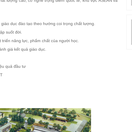
ất lượng cao, có nghề trọng điểm quốc tế, khu vực ASEAN và
giáo dục đào tạo theo hướng coi trọng chất lượng.
ập suốt đời.
t triển năng lực, phẩm chất của người học.
ánh giá kết quả giáo dục.
iệu quả đầu tư
KT