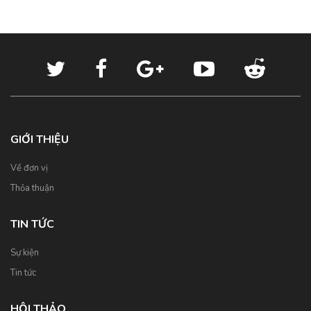
GIỚI THIỆU
Về đơn vị
Thỏa thuận
TIN TỨC
Sự kiện
Tin tức
HỘI THẢO