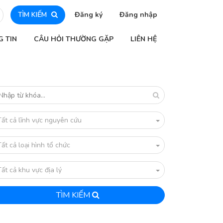
TÌM KIẾM
Đăng ký
Đăng nhập
G TIN
CÂU HỎI THƯỜNG GẶP
LIÊN HỆ
Tất cả lĩnh vực nguyên cứu
Tất cả loại hình tổ chức
Tất cả khu vực địa lý
TÌM KIẾM