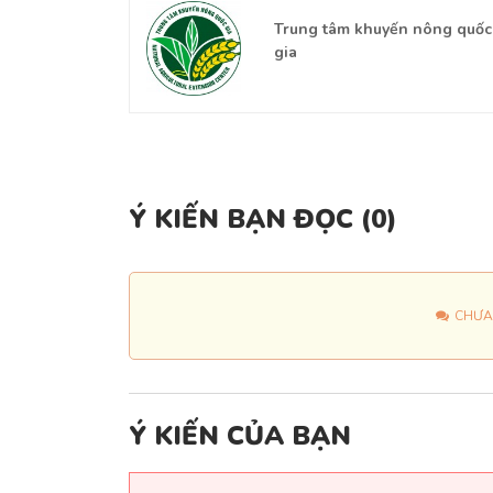
Trung tâm khuyến nông quốc
ữu Trí tuệ và
gia
Công nghệ
Ý KIẾN BẠN ĐỌC (
0
)
CHƯA
Ý KIẾN CỦA BẠN