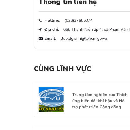
Thông tin liên hệ
Hotline:
(028)37685374
Địa chỉ:
668 Thanh Niên ấp 4, xã Phạm Văn 
Email:
ttqlkdg.snn@tphcm.gov.vn
CÙNG LĨNH VỰC
m chuẩn chất
Trung tâm nghiên cứu Thích
ệm y học - Đại
ứng biến đổi khí hậu và Hỗ
ành phố Hồ Chí
trợ phát triển Cộng đồng