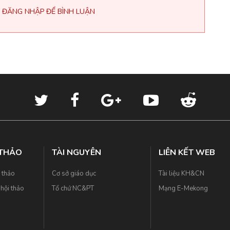
 ĐĂNG NHẬP ĐỂ BÌNH LUẬN
 THẢO
TÀI NGUYÊN
LIÊN KẾT WEB
i thảo
Cơ sở giáo dục
Tài liệu KH&CN
hội thảo
Tổ chứ NC&PT
Mạng E-Mekong