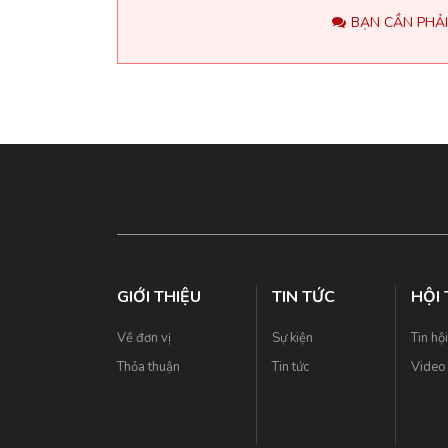
BẠN CẦN PHẢI
GIỚI THIỆU
TIN TỨC
HỘI
Về đơn vị
Sự kiện
Tin hộ
Thỏa thuận
Tin tức
Video 