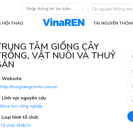
Tài nguyên thông tin
À HỘI THẢO
TÀI NGUYÊN THÔN
TRUNG TÂM GIỐNG CÂY
TRỒNG, VẬT NUÔI VÀ THUỶ
SẢN
Website
http://trungtamgctvnts.com.vn/
Lĩnh vực nguyên cứu
Khoa học nông nghiệp
Loại hình tổ chức
Tổ chức KH&CN