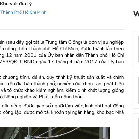
Khu vực địa lý
W
Thành Phố Hồ Chí Minh
ản (sau đây gọi tắt là Trung tâm Giống) là đơn vị sự nghiệp
iển nông thôn Thành phố Hồ Chí Minh, được thành lập theo
g 12 năm 2001 của Ủy ban nhân dân Thành phố Hồ Chí
số 1753/QĐ-UBND ngày 17 tháng 4 năm 2017 của Ủy ban
 chương trình, đề án, quy trình kỹ thuật sản xuất và chính
sản trên địa bàn thành phố; nghiên cứu, chọn tạo, phát hiện
ản và tổ chức khảo kiểm nghiệm, kiểm định chất lượng giống
 Bộ Nông nghiệp và Phát triển nông thôn.
dấu riêng, được giao số người làm việc, kinh phí hoạt động
ệp công lập, được mở tài khoản tại ngân hàng, kho bạc Nhà