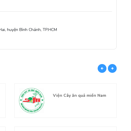
Hai, huyện Bình Chánh, TP.HCM
CÙN
Viện Cây ăn quả miền Nam